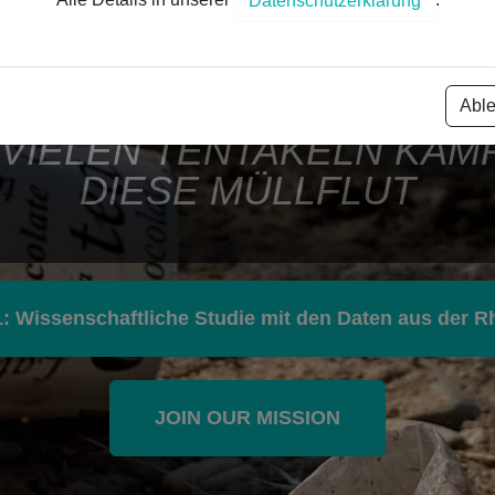
VORBEI
Alle Details in unserer
.
Datenschutzerklärung
Abl
 VIELEN TENTAKELN KÄM
DIESE MÜLLFLUT
 Wissenschaftliche Studie mit den Daten aus der R
JOIN OUR MISSION