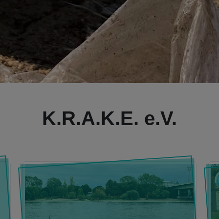
K.R.A.K.E. e.V.