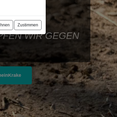
ehnen
Zustimmen
PFEN WIR GEGEN
heinKrake